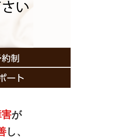
障害
が
善
し、