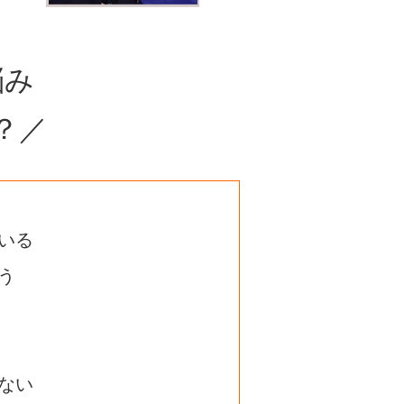
悩み
？／
いる
う
ない