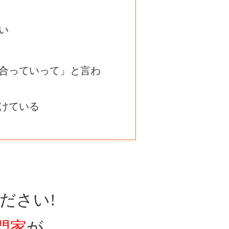
い
合っていって」と言わ
けている
ださい!
門家
が