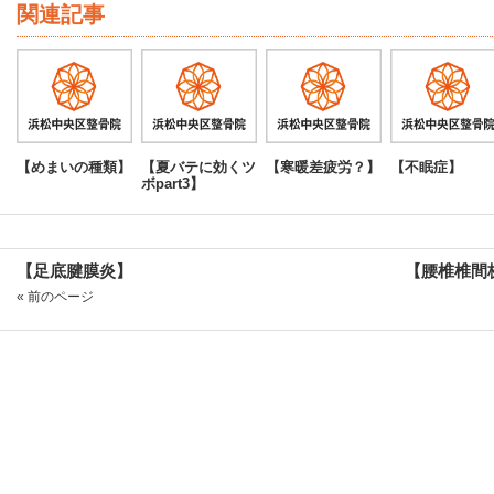
関連記事
【めまいの種類】
【夏バテに効くツ
【寒暖差疲労？】
【不眠症】
ボpart3】
【足底腱膜炎】
【腰椎椎間
« 前のページ