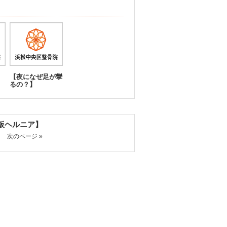
【夜になぜ足が攣
るの？】
板ヘルニア】
次のページ »